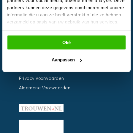
partners voor social media, adverteren en analyse. Deze
Impressie
partners kunnen deze gegevens combineren met andere
informatie die u aan ze heeft verstrekt of die ze hebben
Weddingplanner
verzameld op basis van uw gebruik van hun services.
INFORMATIE
Oké
Voor Bedrijven
Contact
Aanpassen
Over ons
Privacy Voorwaarden
Algemene Voorwaarden