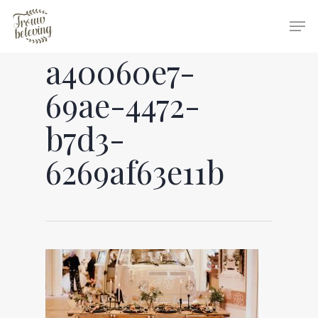
a40060e7-
Hit enter to search or ESC to close
69ae-4472-
b7d3-
6269af63e11b