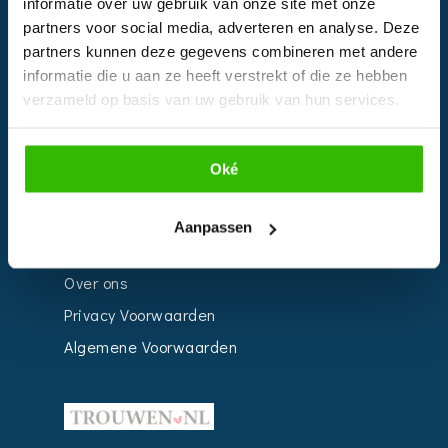
informatie over uw gebruik van onze site met onze
Kalender
partners voor social media, adverteren en analyse. Deze
Bedrijven
partners kunnen deze gegevens combineren met andere
Impressie
informatie die u aan ze heeft verstrekt of die ze hebben
verzameld op basis van uw gebruik van hun services.
Weddingplanner
Oké
INFORMATIE
Voor Bedrijven
Aanpassen
Contact
Over ons
Privacy Voorwaarden
Algemene Voorwaarden