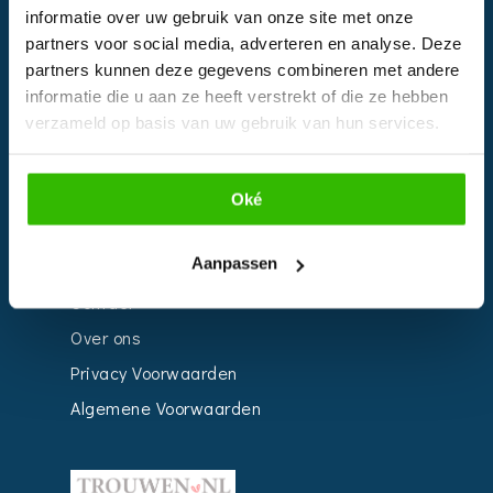
informatie over uw gebruik van onze site met onze
Kalender
partners voor social media, adverteren en analyse. Deze
Bedrijven
partners kunnen deze gegevens combineren met andere
informatie die u aan ze heeft verstrekt of die ze hebben
Impressie
verzameld op basis van uw gebruik van hun services.
Weddingplanner
Oké
INFORMATIE
Aanpassen
Voor Bedrijven
Contact
Over ons
Privacy Voorwaarden
Algemene Voorwaarden