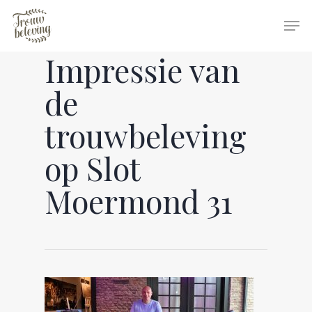
Impressie van
Hit enter to search or ESC to close
de
trouwbeleving
op Slot
Moermond 31