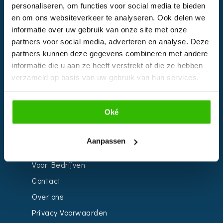
Instagram
personaliseren, om functies voor social media te bieden
en om ons websiteverkeer te analyseren. Ook delen we
informatie over uw gebruik van onze site met onze
EVENTS
partners voor social media, adverteren en analyse. Deze
partners kunnen deze gegevens combineren met andere
Kalender
informatie die u aan ze heeft verstrekt of die ze hebben
Bedrijven
verzameld op basis van uw gebruik van hun services.
Impressie
Weddingplanner
Oké
Aanpassen
INFORMATIE
Voor Bedrijven
Contact
Over ons
Privacy Voorwaarden