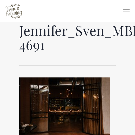
Jennifer_Sven_MB
Hit enter to search or ESC to close
4691