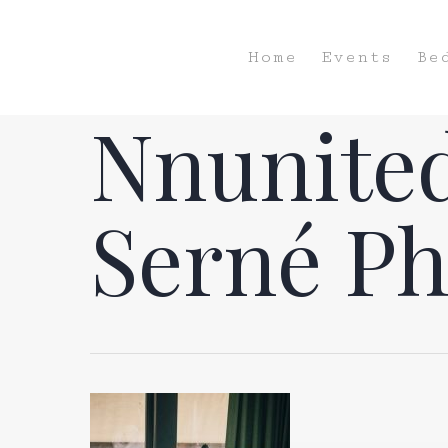
Home
Events
Be
Nnunited
Serné Ph
Hit enter to search or ESC to close