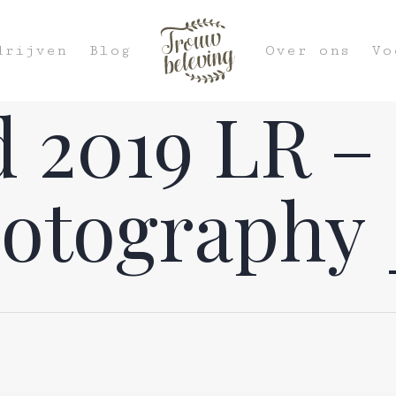
drijven
Blog
Over ons
Vo
 2019 LR –
otography 