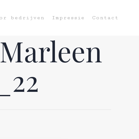
or bedrijven
Impressie
Contact
 Marleen
_22