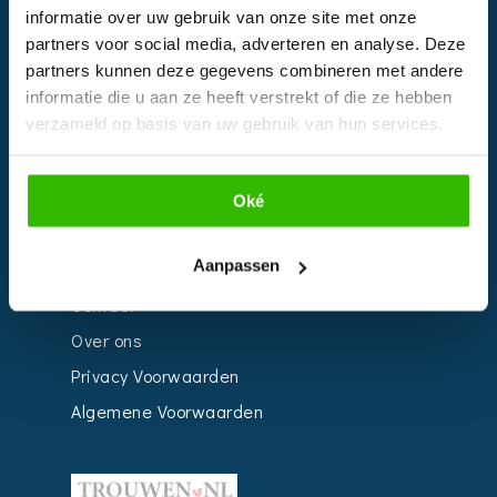
informatie over uw gebruik van onze site met onze
Kalender
partners voor social media, adverteren en analyse. Deze
Bedrijven
partners kunnen deze gegevens combineren met andere
informatie die u aan ze heeft verstrekt of die ze hebben
Impressie
verzameld op basis van uw gebruik van hun services.
Weddingplanner
Oké
INFORMATIE
Aanpassen
Voor Bedrijven
Contact
Over ons
Privacy Voorwaarden
Algemene Voorwaarden