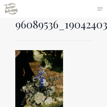
96089536_19042403
Hit enter to search or ESC to close