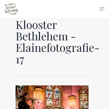
Klooster
Hit enter to search or ESC to close
Bethlehem -
Elainefotografie-
17