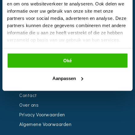
en om ons websiteverkeer te analyseren. Ook delen we
EVENTS
informatie over uw gebruik van onze site met onze
partners voor social media, adverteren en analyse. Deze
Kalender
partners kunnen deze gegevens combineren met andere
Bedrijven
informatie die u aan ze heeft verstrekt of die ze hebben
verzameld op basis van uw gebruik van hun services.
Impressie
Weddingplanner
Oké
INFORMATIE
Aanpassen
Voor Bedrijven
Contact
Over ons
Privacy Voorwaarden
Algemene Voorwaarden