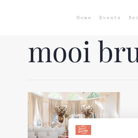
Home
Events
Be
mooi br
Hit enter to search or ESC to close