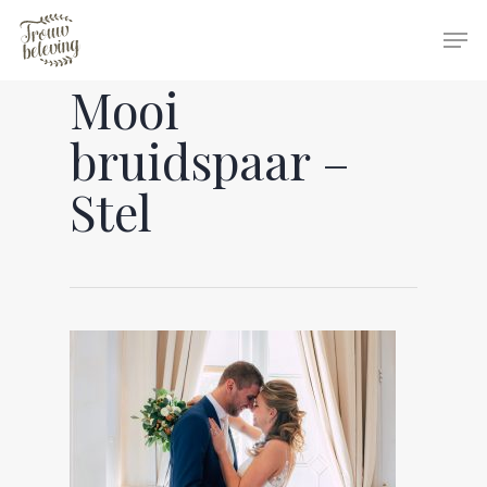
Mooi
Hit enter to search or ESC to close
bruidspaar –
Stel