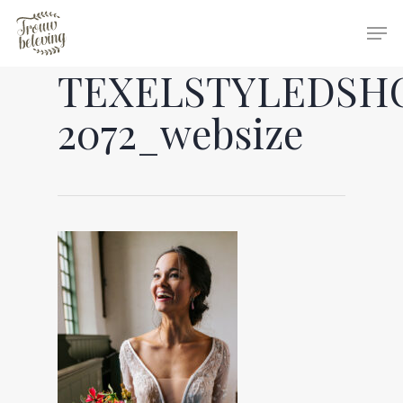
TEXELSTYLEDSH
Hit enter to search or ESC to close
2072_websize