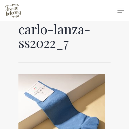
carlo-lanza-
Hit enter to search or ESC to close
ss2022_7