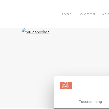
Home
Events
Be
Hit enter to search or ESC to close
Toestemming