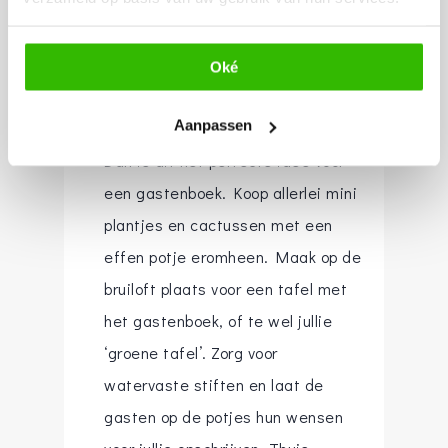
5. Een
plantenverzameling als
gastenboek
Oké
Aanpassen
Groene vingers en dol op planten?
Dan is dit het perfecte idee voor
een gastenboek. Koop allerlei mini
plantjes en cactussen met een
effen potje eromheen. Maak op de
bruiloft plaats voor een tafel met
het gastenboek, of te wel jullie
‘groene tafel’. Zorg voor
watervaste stiften en laat de
gasten op de potjes hun wensen