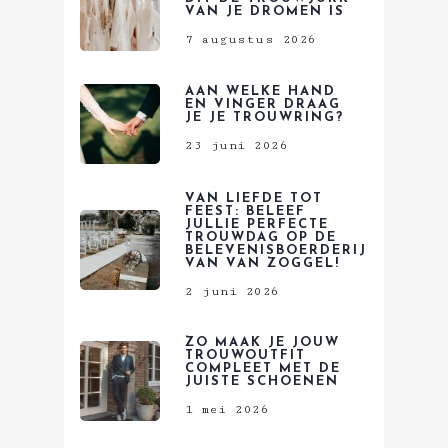
VAN JE DROMEN IS
7 augustus 2026
AAN WELKE HAND
EN VINGER DRAAG
JE JE TROUWRING?
23 juni 2026
VAN LIEFDE TOT
FEEST: BELEEF
JULLIE PERFECTE
TROUWDAG OP DE
BELEVENISBOERDERIJ
VAN VAN ZOGGEL!
2 juni 2026
ZO MAAK JE JOUW
TROUWOUTFIT
COMPLEET MET DE
JUISTE SCHOENEN
1 mei 2026