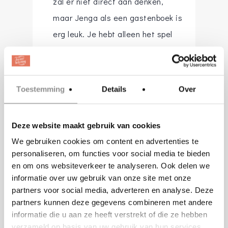
zal er niet direct aan denken,
maar Jenga als een gastenboek is
erg leuk. Je hebt alleen het spel
Jenga en een leesbare stift of
fineliner nodig. Let er wel op dat
je genoeg Jenga blokjes hebt voor
Toestemming
Details
Over
alle gasten. Het zou jammer zijn
als niet iedereen hun wens voor
Deze website maakt gebruik van cookies
jullie kan opschrijven. Na jullie
We gebruiken cookies om content en advertenties te
bruiloft kun je nog vaak Jenga
personaliseren, om functies voor social media te bieden
spelen en ook de mooie teksten
en om ons websiteverkeer te analyseren. Ook delen we
informatie over uw gebruik van onze site met onze
van jullie gasten nog eens terug
partners voor social media, adverteren en analyse. Deze
lezen.
partners kunnen deze gegevens combineren met andere
informatie die u aan ze heeft verstrekt of die ze hebben
verzameld op basis van uw gebruik van hun services.