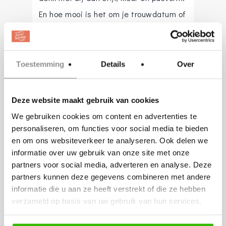
En hoe mooi is het om je trouwdatum of
jullie namen in je kostuum te laten
borduren.
Toestemming
Details
Over
Bruidsmoeder
Ook de bruidsmoeder kan bij 2impressu
Deze website maakt gebruik van cookies
prachtig gekleed worden. Prachtige
We gebruiken cookies om content en advertenties te
(kanten) jurkjes, bijpassende jasjes,
personaliseren, om functies voor social media te bieden
stola’s en ook broekpakken zijn volop
en om ons websiteverkeer te analyseren. Ook delen we
informatie over uw gebruik van onze site met onze
aanwezig. Allemaal op maat en naar
partners voor social media, adverteren en analyse. Deze
wens en kleur aan te passen. Om de
partners kunnen deze gegevens combineren met andere
look compleet te maken hebben we ook
informatie die u aan ze heeft verstrekt of die ze hebben
verzameld op basis van uw gebruik van hun services.
prachtige accessoires zoals schoenen,
sieraden en lingerie.