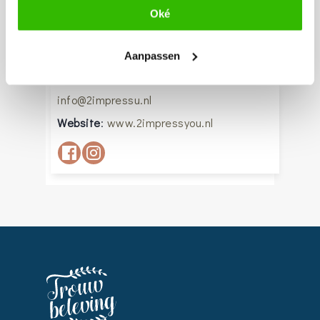
Oké
2impressu zo veel meer dan alleen
Aanpassen
bruidsmode…..
info@2impressu.nl
Website
:
www.2impressyou.nl