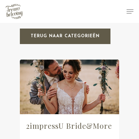
TERUG NAAR CATEGORIEËN
Hit enter to search or ESC to close
2impressU Bride&More