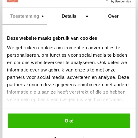
hectisch en druk. 2suit komt daarom als
Toestemming
Details
Over
reizende kleermaker bij u thuis of op
locatie. Dit kan op elk gewenst
moment, zelfs ‘s-avonds of in het
Deze website maakt gebruik van cookies
weekend.
We gebruiken cookies om content en advertenties te
personaliseren, om functies voor social media te bieden
Ga
en om ons websiteverkeer te analyseren. Ook delen we
naar
http://www.maatpakkenspecialist.nl
informatie over uw gebruik van onze site met onze
kijk hoe wij te werk gaan en maak een
partners voor social media, adverteren en analyse. Deze
partners kunnen deze gegevens combineren met andere
afspraak.
informatie die u aan ze heeft verstrekt of die ze hebben
We staan voor kwaliteit, service en
verzameld op basis van uw gebruik van hun services.
gemak.
Ons motto is 2suit YOU…..!
Oké
info@2suit.nl