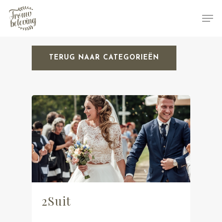
TERUG NAAR CATEGORIEËN
Hit enter to search or ESC to close
2Suit