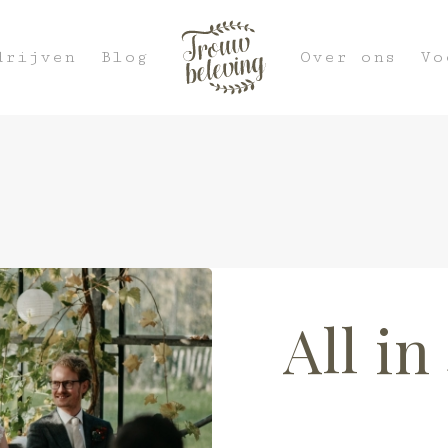
drijven
Blog
Over ons
Vo
All in