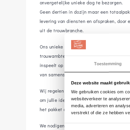
onvergetelijke unieke dag te bezorgen.
Geen dertien in dozijn maar een totaalpakk
levering van diensten en afspraken, door 
uit de trouwbranche.
Ons unieke team All-In-4-Love bestaat uit
trouwambtenaar (BABS), weddingplanner, 
Toestemming
inspeelt op de wensen van het bruidspaar 
van samenstelling.
Deze website maakt gebruik
Wij regelen jullie dag tot in detail! Met 1
We gebruiken cookies om cont
websiteverkeer te analyseren
om jullie ideeën werkelijkheid te maken. 
media, adverteren en analys
het pakket op jullie persoonlijke wensen 
verstrekt of die ze hebben v
We nodigen jullie van harte uit een kijkje