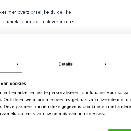
et met overzichtelijke duidelijke
een uniek team van topleveranciers
 een fotograaf & videograaf,
bloemist en DJ. Omdat het team
Details
is het team niet altijd hetzelfde
 van cookies
 vast aanspreekpunt staan wij klaar
ent en advertenties te personaliseren, om functies voor social
. Ook delen we informatie over uw gebruik van onze site met on
Met natuurlijk de mogelijkheid om
e. Deze partners kunnen deze gegevens combineren met andere i
af te stemmen.
erzameld op basis van uw gebruik van hun services.
 te nemen op onze
website
en/of