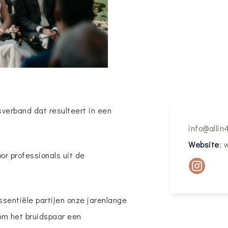
verband dat resulteert in een
info@allin
Website
:
w
oor professionals uit de
sentiële partijen onze jarenlange
 om het bruidspaar een