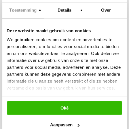
een compleet verzorgde trouwdag in
Toestemming
Details
Over
een ontspannen en sfeervolle setting
die natuurlijk helemaal wordt
afgestemd op jullie wensen.
Deze website maakt gebruik van cookies
We gebruiken cookies om content en advertenties te
personaliseren, om functies voor social media te bieden
en om ons websiteverkeer te analyseren. Ook delen we
informatie over uw gebruik van onze site met onze
Zijn jullie enthousiast, neem dan
partners voor social media, adverteren en analyse. Deze
contact met ons op dan leiden wij jullie
partners kunnen deze gegevens combineren met andere
graag rond door onze mooie beachclub
informatie die u aan ze heeft verstrekt of die ze hebben
verzameld op basis van uw gebruik van hun services.
en kunnen we de mogelijkheden
bespreken.
Oké
management@laparade.nl
Website
:
www.laparade.nl
Aanpassen