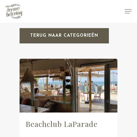
TERUG NAAR CATEGORIEËN
Hit enter to search or ESC to close
Beachclub LaParade