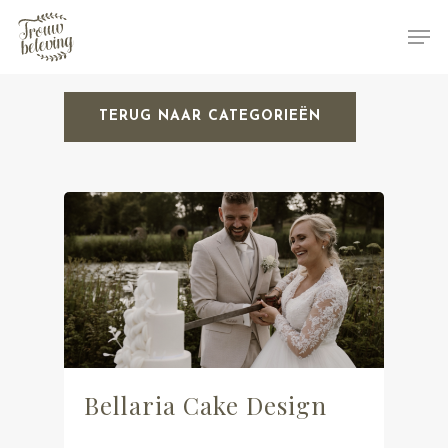
TERUG NAAR CATEGORIEËN
Hit enter to search or ESC to close
Bellaria Cake Design