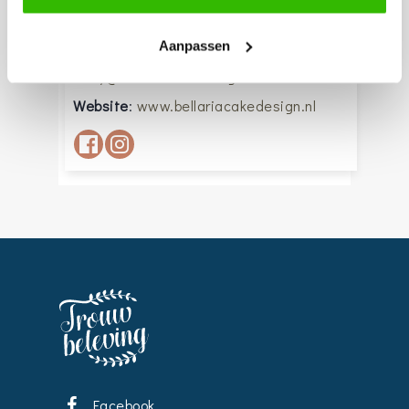
creativiteit van het hoogste niveau.
Aanpassen
riany@bellariacakedesign.nl
Website
:
www.bellariacakedesign.nl
Facebook