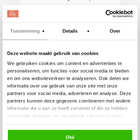
de wereld van luxe bruidstaarten. Met
onze expertise in suikerbloemen,
bekend om hun verfijning en
Toestemming
Details
Over
levensechte details, hebben we
internationale prijzen gewonnen en
Deze website maakt gebruik van cookies
prijken onze ontwerpen in
We gebruiken cookies om content en advertenties te
gerenommeerde tijdschriften
personaliseren, om functies voor social media te bieden
zoals
Cake Masters, Cake Central
en om ons websiteverkeer te analyseren. Ook delen we
informatie over uw gebruik van onze site met onze
en
Magazine
American Cake Decorating
partners voor social media, adverteren en analyse. Deze
.
Magazine
partners kunnen deze gegevens combineren met andere
informatie die u aan ze heeft verstrekt of die ze hebben
verzameld op basis van uw gebruik van hun services.
Als lid van de exclusieve wereldwijde
groep “Cake Artists of Excellence”
Oké
garanderen we vakmanschap en