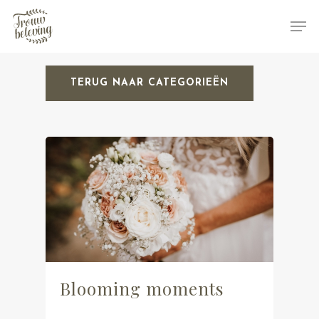
TERUG NAAR CATEGORIEËN
Hit enter to search or ESC to close
Blooming moments