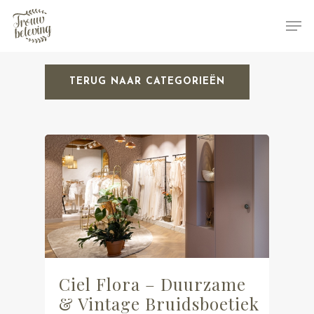
TERUG NAAR CATEGORIEËN
Hit enter to search or ESC to close
Ciel Flora – Duurzame
& Vintage Bruidsboetiek