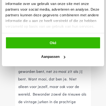
informatie over uw gebruik van onze site met onze
er eentje die écht bij jou past. Die je
partners voor social media, adverteren en analyse. Deze
laat stralen op de punten waar je trots
partners kunnen deze gegevens combineren met andere
op bent en kracht geeft op de plekken
informatie die u aan ze heeft verstrekt of die ze hebben
verzameld op basis van uw gebruik van hun services.
die je minder graag ziet. En op de dag
dat jij een van deze jurken draagt, ben
je ook nog eens lief voor de wereld.
Oké
Onze gespecialiseerde coupeuse zorgt
Aanpassen
ervoor dat de jurk waar jij verliefd op
geworden bent, net zo mooi zit als jij
bent. Want mooi, dat ben je. Niet
alleen voor jezelf, maar ook voor de
wereld. Bewonder zowel de nieuwe als
de vintage jurken in de prachtige