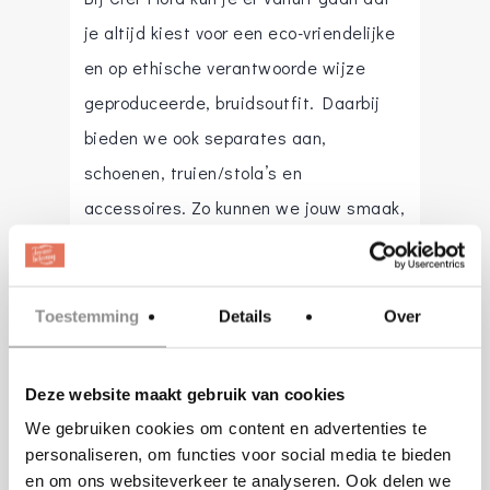
je altijd kiest voor een eco-vriendelijke
en op ethische verantwoorde wijze
geproduceerde, bruidsoutfit. Daarbij
bieden we ook separates aan,
schoenen, truien/stola’s en
accessoires. Zo kunnen we jouw smaak,
tot in detail verwezenlijken.
Iedereen heeft een verhaal. Mooi,
Toestemming
Details
Over
ontroerend, grappig, spannend en alles
ertussenin. Zowel de ‘eerlijke en
Deze website maakt gebruik van cookies
natuurlijke’ nieuwe bruidsjurken als de
We gebruiken cookies om content en advertenties te
authentieke Vintage trouwjurken
personaliseren, om functies voor social media te bieden
hebben een verhaal. Samen zoeken we
en om ons websiteverkeer te analyseren. Ook delen we