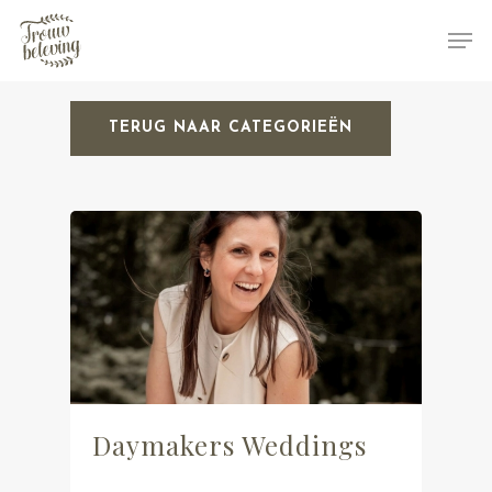
TERUG NAAR CATEGORIEËN
Hit enter to search or ESC to close
Daymakers Weddings