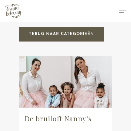
TERUG NAAR CATEGORIEËN
Hit enter to search or ESC to close
De bruiloft Nanny’s