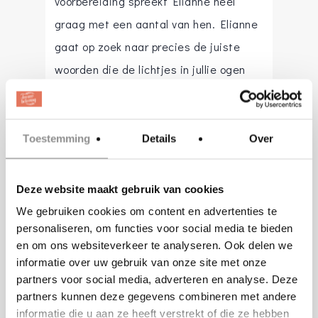
voorbereiding spreekt Elianne heel
graag met een aantal van hen. Elianne
gaat op zoek naar precies de juiste
woorden die de lichtjes in jullie ogen
tovert. Een persoonlijke en prachtige
ceremonie is haar doel. Met haar
creativiteit hoopt ze een ontspannen
Toestemming
Details
Over
ceremonie te creëren. Er wordt
gelachen en misschien vloeit er een
Deze website maakt gebruik van cookies
traan van ontroering. Een ceremonie
We gebruiken cookies om content en advertenties te
waar jullie met een grote glimlach op
personaliseren, om functies voor social media te bieden
en om ons websiteverkeer te analyseren. Ook delen we
terug kunnen kijken. En dat doet
informatie over uw gebruik van onze site met onze
Elianne het allerliefst. Jullie dag een
partners voor social media, adverteren en analyse. Deze
gouden randje geven met de
partners kunnen deze gegevens combineren met andere
informatie die u aan ze heeft verstrekt of die ze hebben