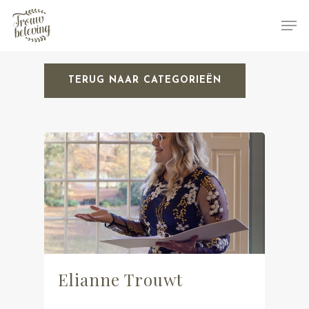
TERUG NAAR CATEGORIEËN
Hit enter to search or ESC to close
Elianne Trouwt