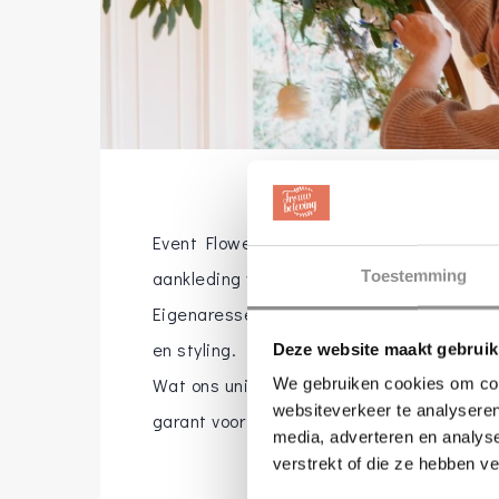
Event Flower is een kersverse onderneming
Toestemming
aankleding van bruiloften.
Eigenaresse Sandy Hollenberg heeft meer
en styling.
Deze website maakt gebruik
Wat ons uniek maakt, is focus, service en t
We gebruiken cookies om cont
websiteverkeer te analyseren
garant voor succes en een sfeervolle amb
media, adverteren en analys
verstrekt of die ze hebben v