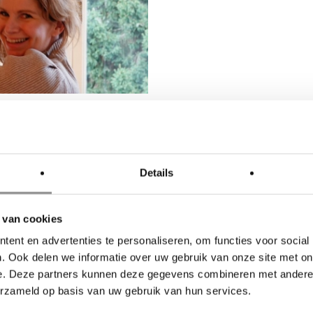
 die zich specialiseert in de
Details
info@event
 dan 20 jaar ervaring met bloemen
Website
:
w
 van cookies
ijd voor u, de klant. Zo staan wij
ent en advertenties te personaliseren, om functies voor social
. Ook delen we informatie over uw gebruik van onze site met on
iance!
e. Deze partners kunnen deze gegevens combineren met andere i
erzameld op basis van uw gebruik van hun services.