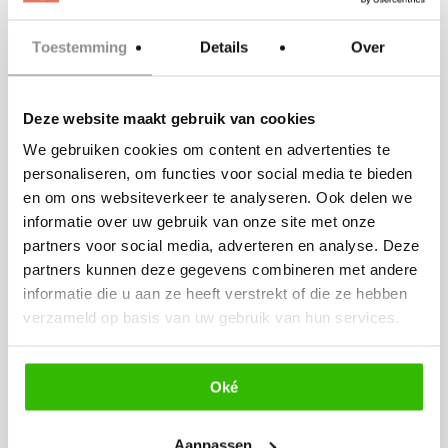
bruiloft past.
Toestemming
Details
Over
Hierna hoeven jullie niets meer te doen,
ik ga een prachtige en heerlijke
Deze website maakt gebruik van cookies
bruidstaart creëren en zorg samen met
We gebruiken cookies om content en advertenties te
jullie trouwlocatie dat deze op het
personaliseren, om functies voor social media te bieden
juiste moment op de mooiste plek
en om ons websiteverkeer te analyseren. Ook delen we
informatie over uw gebruik van onze site met onze
staat. Wat jullie rest is genieten van
partners voor social media, adverteren en analyse. Deze
een geweldige dag!
partners kunnen deze gegevens combineren met andere
informatie die u aan ze heeft verstrekt of die ze hebben
Ik kijk er naar uit jullie te ontmoeten!
verzameld op basis van uw gebruik van hun services.
Liefs Kelly
Oké
info@kellyscakery.nl
Aanpassen