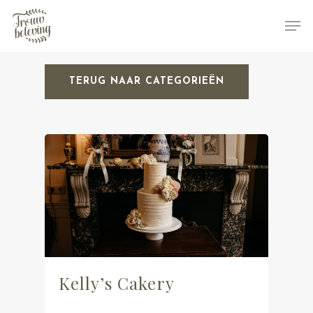
TERUG NAAR CATEGORIEËN
Hit enter to search or ESC to close
Kelly’s Cakery