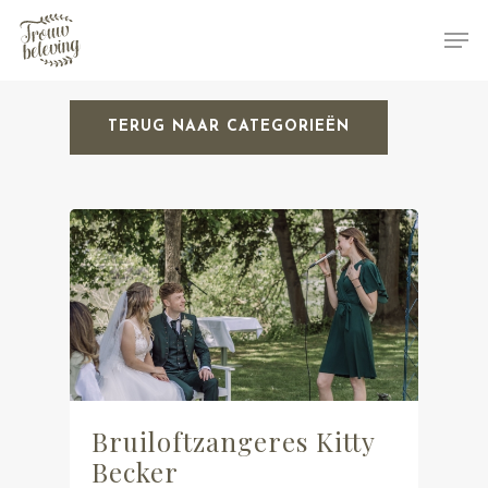
TERUG NAAR CATEGORIEËN
Hit enter to search or ESC to close
Bruiloftzangeres Kitty
Becker