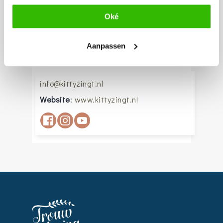
wordt.
Oké
Kennismaken? Neem gerust contact
Aanpassen
op!!
info@kittyzingt.nl
Website
:
www.kittyzingt.nl