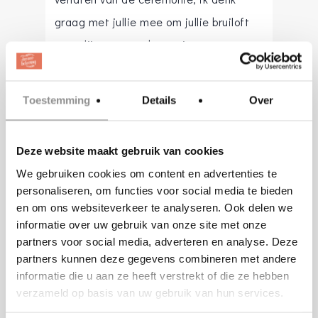
graag met jullie mee om jullie bruiloft
te omlijsten met de mooiste en meest
persoonlijke muziek.
Toestemming
Details
Over
Wist je dat livemuziek ook praktische
voordelen biedt? Uptempo liedjes
Deze website maakt gebruik van cookies
kleden we uit tot intieme akoestische
We gebruiken cookies om content en advertenties te
nummers en de lengte van een lied
personaliseren, om functies voor social media te bieden
stemmen we af op het moment. De
en om ons websiteverkeer te analyseren. Ook delen we
woorden van de trouwambtenaar
informatie over uw gebruik van onze site met onze
partners voor social media, adverteren en analyse. Deze
vloeien moeiteloos over in de muziek
partners kunnen deze gegevens combineren met andere
die we spelen… Zo zorg ik er voor dat
informatie die u aan ze heeft verstrekt of die ze hebben
alles perfect op elkaar aansluit en jullie
verzameld op basis van uw gebruik van hun services.
trouwceremonie één sfeervol geheel