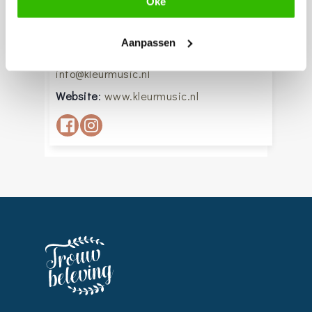
Oké
06-12063439
Aanpassen
info@kleurmusic.nl
Website
:
www.kleurmusic.nl