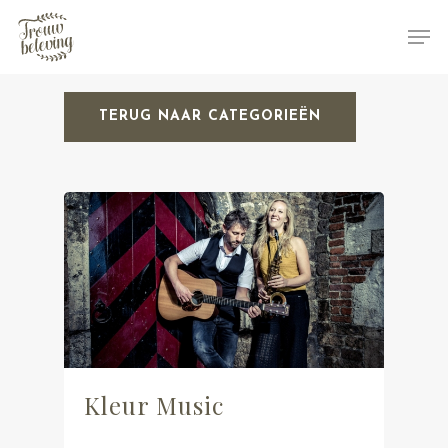
TERUG NAAR CATEGORIEËN
Hit enter to search or ESC to close
Kleur Music