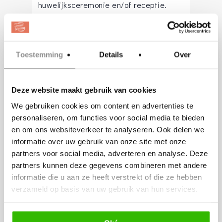
huwelijksceremonie en/of receptie.
“Door middel van een videogesprek maken
we graag kennis met je/jullie en denken we
Toestemming
Details
Over
graag mee hoe we op gepaste wijze het
speciale moment voor jullie muzikaal mogen
Deze website maakt gebruik van cookies
inkleuren.”
We gebruiken cookies om content en advertenties te
personaliseren, om functies voor social media te bieden
en om ons websiteverkeer te analyseren. Ook delen we
Meer informatie is te vinden op onze
informatie over uw gebruik van onze site met onze
website
partners voor social media, adverteren en analyse. Deze
partners kunnen deze gegevens combineren met andere
http://www.kleurmusic.nl
informatie die u aan ze heeft verstrekt of die ze hebben
verzameld op basis van uw gebruik van hun services.
Ook kan je ons bereiken via de mail,
telefonisch en via WhatsApp.