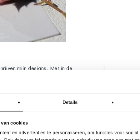
hrijven mijn designs. Met in de
ddingstationery persoonlijk en uniek
info@loude
Website
:
w
Details
ionery helemaal op maat gemaakt.
jullie als koppel past. Ik help je
 van cookies
edenken van druktechnieken,
ent en advertenties te personaliseren, om functies voor social
rking zodat we samen tot iets moois