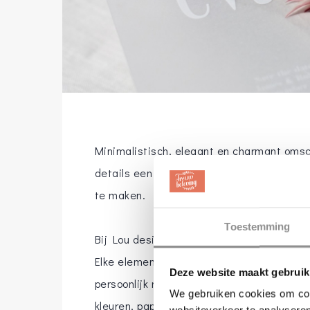
Minimalistisch, elegant en charmant omsc
details een persoonlijke touch om elke we
te maken.
Toestemming
Bij Lou design wordt jullie wedding stat
Elke element is uniek zodat het perfect bij 
Deze website maakt gebruik
persoonlijk mee in dit proces met het me
We gebruiken cookies om cont
kleuren, papiersoort en persoonlijke afwe