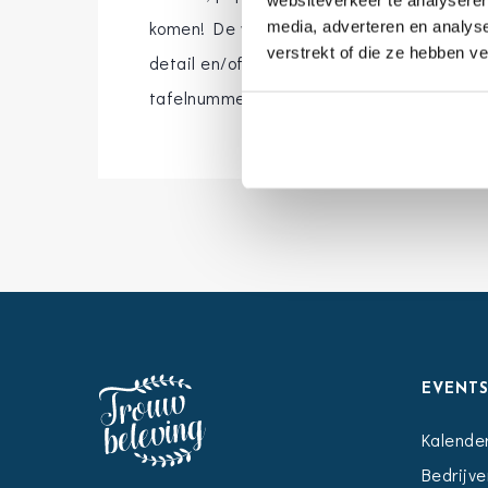
websiteverkeer te analyseren
komen! De weddingstationery kan bestaan 
media, adverteren en analys
verstrekt of die ze hebben v
detail en/of programma kaart, dresscode 
tafelnummers, naamkaartjes, menu’s en 
EVENT
Kalende
Bedrijve