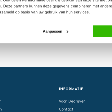
. Ook delen we informatie over uw gebruik van onze site met on
uit: save the date, uitnodiging,
e. Deze partners kunnen deze gegevens combineren met andere i
erzameld op basis van uw gebruik van hun services.
kaart, welkomstborden,
meer…
Aanpassen
S
INFORMATIE
r
Voor Bedrijven
n
Contact