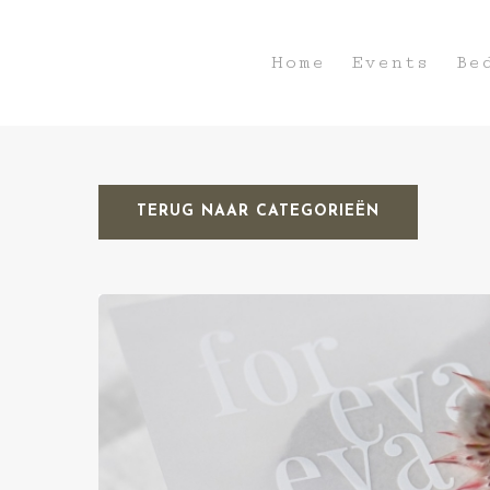
Home
Events
Be
TERUG NAAR CATEGORIEËN
Hit enter to search or ESC to close