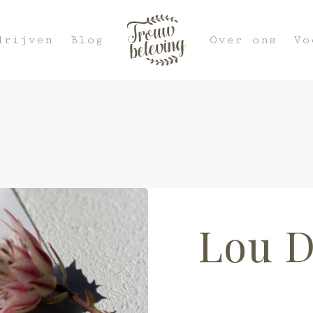
drijven
Blog
Over ons
Vo
Lou D