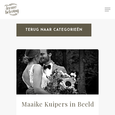
TERUG NAAR CATEGORIEËN
Hit enter to search or ESC to close
Maaike Kuipers in Beeld