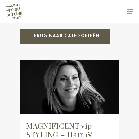
TERUG NAAR CATEGORIEËN
Hit enter to search or ESC to close
MAGNIFICENT vip
STYLING – Hair &