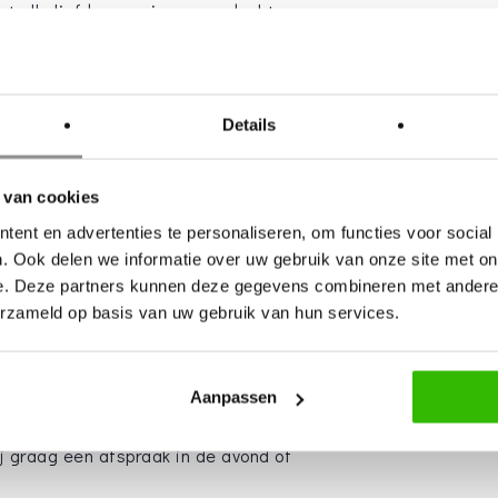
t alle liefde, passie en aandacht
ket bij uw bruidsjurk past.
rzorgt Nadia Bijzonder
Details
werk en styling op jullie huwelijk.
n voor de bruidsmeisjes,
 van cookies
men en versiering voor in de haren.
ent en advertenties te personaliseren, om functies voor social
kleding van de kerk/trouwlocatie
. Ook delen we informatie over uw gebruik van onze site met on
 voor een compleet aangeklede
e. Deze partners kunnen deze gegevens combineren met andere i
erzameld op basis van uw gebruik van hun services.
elegenheid, wij maken altijd een
Aanpassen
 harte welkom in onze winkel.
ij graag een afspraak in de avond of