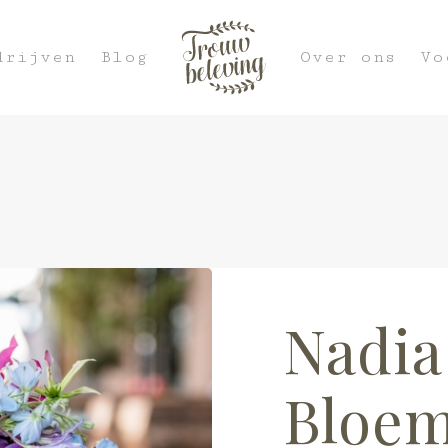
drijven
Blog
Over ons
Vo
Nadia
Bloe