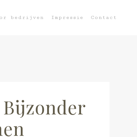
or bedrijven
Impressie
Contact
 Bijzonder
men