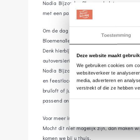
Nadia Bijzonder Bloemen helpt u graag me
met een passend ontwerp van uw bruidsboe
Om de dag nog persoonlijker te maken, ve
Toestemming
Bloemenalles op het gebied van bruidsbloem
Denk hierbij aan corsages, bruidsboekette
Deze website maakt gebruik
autoversiering, tafeldecoratie, strooibloe
We gebruiken cookies om cont
Nadia Bijzonder Bloemen verzorgt ook aan
websiteverkeer te analyseren
en feestlocatie in dezelfde stijl. Kortom
media, adverteren en analys
verstrekt of die ze hebben v
bruiloft of juist voor een kleine intieme g
passend ontwerp.
Voor meer informatie of ideeën bent u van
Mocht dit niet mogelijk zijn, dan maken w
komen we bij u thuis.