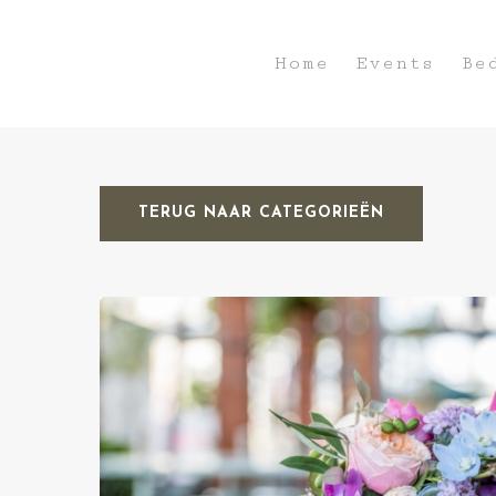
Home
Events
Be
TERUG NAAR CATEGORIEËN
Hit enter to search or ESC to close