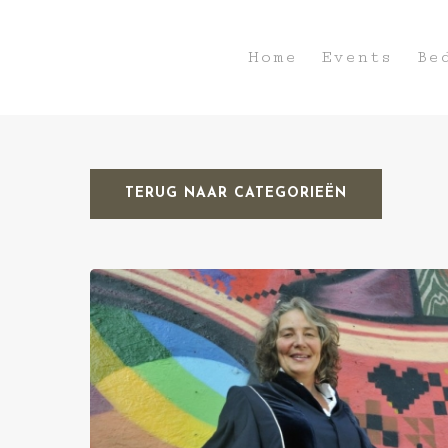
Home
Events
Be
TERUG NAAR CATEGORIEËN
Hit enter to search or ESC to close