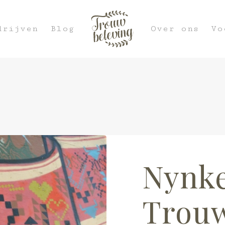
drijven
Blog
Over ons
Vo
Nynke
Trou