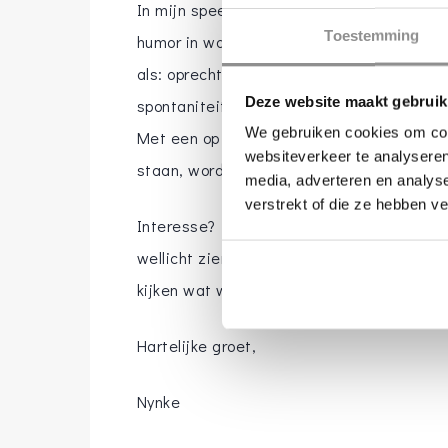
In mijn speech staan jullie centraal. Er z
Toestemming
humor in waarin je jezelf zult herkennen. I
als: oprecht, open-minded, creatief en van
Deze website maakt gebruik
spontaniteit, eerlijkheid, warmte en diep
We gebruiken cookies om cont
Met een op maat geschreven persoonlijke t
websiteverkeer te analyseren
staan, wordt jullie trouwceremonie profe
media, adverteren en analys
verstrekt of die ze hebben v
Interesse? Kijk eens op mijn website:
htt
wellicht zien we elkaar binnenkort voor 
kijken wat we voor elkaar kunnen beteken
Hartelijke groet,
Nynke