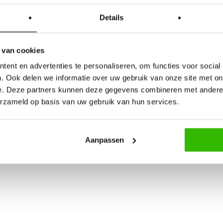
itten elementen van ontroering en
Details
k zou mijn stijl willen omschrijven
uit het hart. Ik hou van
 van cookies
gang.
ent en advertenties te personaliseren, om functies voor social
oespraak, waarin jullie centraal
. Ook delen we informatie over uw gebruik van onze site met on
ssioneel vormgegeven.
e. Deze partners kunnen deze gegevens combineren met andere i
erzameld op basis van uw gebruik van hun services.
p://www.nynkesteintrouw.nl
en
een kennismakingsgesprek om te
Aanpassen
en.