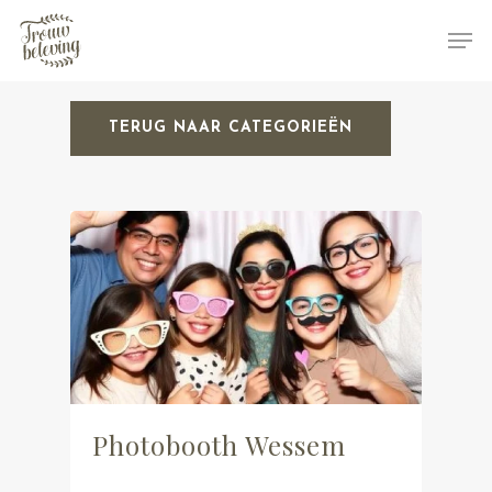
TERUG NAAR CATEGORIEËN
Hit enter to search or ESC to close
Photobooth Wessem