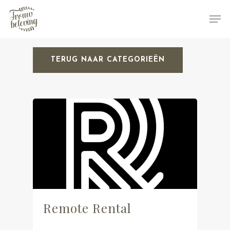
TERUG NAAR CATEGORIEËN
Hit enter to search or ESC to close
Remote Rental