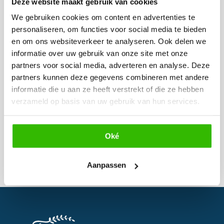
Deze website maakt gebruik van cookies
perfecte samenspel tussen de DJ &
We gebruiken cookies om content en advertenties te
Lichttechnicus. Het totaal plaatje voor
personaliseren, om functies voor social media te bieden
een onvergetelijke belevenis! Uw feest
en om ons websiteverkeer te analyseren. Ook delen we
wordt swingend en onvergetelijk met
informatie over uw gebruik van onze site met onze
partners voor social media, adverteren en analyse. Deze
de juiste muzikale ondersteuning.
partners kunnen deze gegevens combineren met andere
informatie die u aan ze heeft verstrekt of die ze hebben
info@remote-rental.nl
verzameld op basis van uw gebruik van hun services.
Website
:
www.remoterental.nl
Oké
Aanpassen