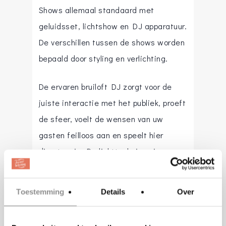
Shows allemaal standaard met
geluidsset, lichtshow en DJ apparatuur.
De verschillen tussen de shows worden
bepaald door styling en verlichting.
De ervaren bruiloft DJ zorgt voor de
juiste interactie met het publiek, proeft
de sfeer, voelt de wensen van uw
gasten feilloos aan en speelt hier
direct op in. De lichttechnicus is
verantwoordelijk voor een sfeer- en
stijlvolle lichtshow die perfect aansluit
Toestemming
Details
Over
bij de muziek. De juiste sfeer en
opbouw wordt gecreëerd door het