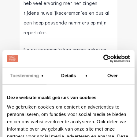
heb veel ervaring met het zingen
tijdens huwelijksceremonies en dus al
een hoop passende nummers op mijn
repertoire.
Na de ceremonie kan ervoor gekozen
worden om livemuziek toe te voegen
aan de borrel of receptie. Deze kom ik
Toestemming
Details
Over
graag aanvullen met fijne
achtergrondmuziek, bijvoorbeeld één of
Deze website maakt gebruik van cookies
twee keer een half uur.
We gebruiken cookies om content en advertenties te
Bij interesse kunnen we een
personaliseren, om functies voor social media te bieden
videogesprek (zoom/teams) in plannen
en om ons websiteverkeer te analyseren. Ook delen we
om even kennis te maken en jullie
informatie over uw gebruik van onze site met onze
partners voor social media, adverteren en analyse. Deze