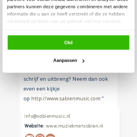
wensen te bespreken. Neem contact
partners kunnen deze gegevens combineren met andere
op om een gesprek in te plannen.
informatie die u aan ze heeft verstrekt of die ze hebben
verzameld op basis van uw gebruik van hun services.
Neem voor meer informatie een
kijkje op mijn website
Oké
http://www.muziekmetsabien.nl
op
mail mij via
info@sabienmusic.com
Aanpassen
Benieuwd naar de liedjes die ik zelf
schrijf en uitbreng? Neem dan ook
even een kijkje
op
http://www.sabienmusic.com
‘’
info@sabienmusic.nl
Website
:
www.muziekmetsabien.nl