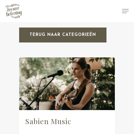
TERUG NAAR CATEGORIEËN
Hit enter to search or ESC to close
Sabien Music