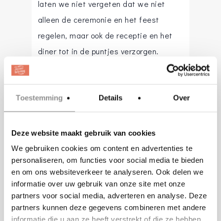
laten we niet vergeten dat we niet
alleen de ceremonie en het feest
regelen, maar ook de receptie en het
diner tot in de puntjes verzorgen.
De Zeeuwse Kust kan niet wachten om
jullie onvergetelijke bruiloft te creëren.
Toestemming
Details
Over
info@dezeeuwsekust.eu
Deze website maakt gebruik van cookies
Website
:
We gebruiken cookies om content en advertenties te
www.strandparkdezeeuwsekust.nl
personaliseren, om functies voor social media te bieden
en om ons websiteverkeer te analyseren. Ook delen we
informatie over uw gebruik van onze site met onze
partners voor social media, adverteren en analyse. Deze
partners kunnen deze gegevens combineren met andere
informatie die u aan ze heeft verstrekt of die ze hebben