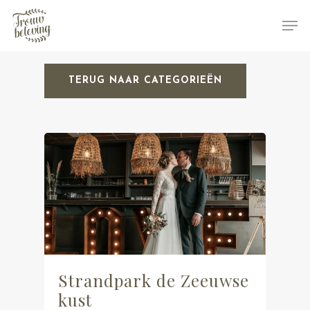
TERUG NAAR CATEGORIEËN
Hit enter to search or ESC to close
Strandpark de Zeeuwse
kust