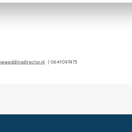
heweddingdirector.nl
| 0641097475