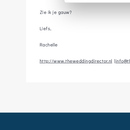
Zie ik je gauw?
Liefs,
Rachelle
http://www.theweddingdirector.nl
|info@t