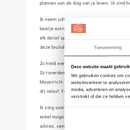
plannen van de dag van je leven. Ik vind h
Ik neem jullie mee in waarom ik jullie kan
beetje extra te geven. Ik houd zo enorm va
elk detail op om samen met jullie juist da
deze bruiloft een weerspiegeling is van jul
Toestemming
Zo hield een bruidspaar van Italië en had d
Deze website maakt gebruik
Zo toverden we hun dag om tot een Toscaa
We gebruiken cookies om cont
Maastricht. Of zijn jullie gewoon op zoek 
websiteverkeer te analyseren
media, adverteren en analys
dit relax? Festivalwedding it is!
verstrekt of die ze hebben v
Ik zorg voor de puntjes op de i en structuur
enkel mogen genieten samen met jullie die
advies, ceremoniemeesterschap en weddi