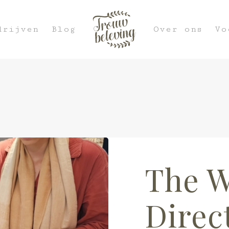
drijven
Blog
Over ons
Vo
The 
Direc