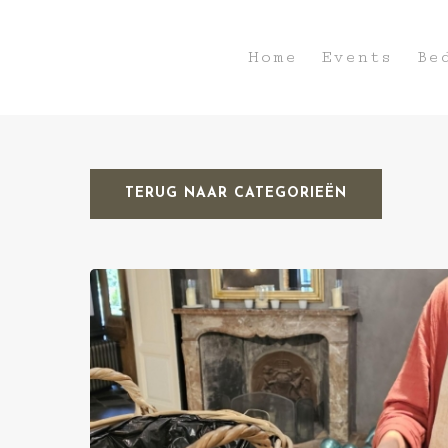
Home
Events
Be
TERUG NAAR CATEGORIEËN
Hit enter to search or ESC to close