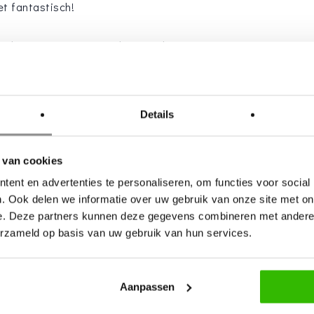
et fantastisch!
 ondersteunen om jullie dag net dat
n persoonlijke bruiloften en zoek
t extraatje toe te passen. Zodat
lie, want dat is uniek.
Details
it echt betekenis voor hun relatie.
 van cookies
nse bruiloft op een landgoed in
ent en advertenties te personaliseren, om functies voor social
naar het vieren van de liefde en mag
. Ook delen we informatie over uw gebruik van onze site met on
e. Deze partners kunnen deze gegevens combineren met andere i
erzameld op basis van uw gebruik van hun services.
 in de chaos en beloof je dat jullie
rbaren gasten. Zo verzorg ik
Aanpassen
ng planning.