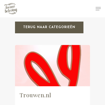
TERUG NAAR CATEGORIEËN
Hit enter to search or ESC to close
Trouwen.nl