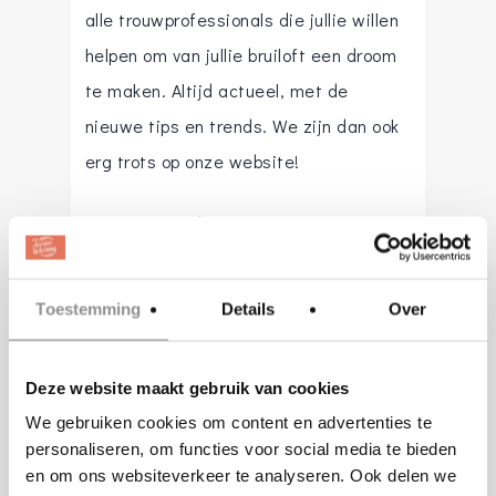
alle trouwprofessionals die jullie willen
helpen om van jullie bruiloft een droom
te maken. Altijd actueel, met de
nieuwe tips en trends. We zijn dan ook
erg trots op onze website!
Kijk gauw verder en laat je inspireren,
verwonderen en vermaken. Bij ons vind
je werkelijk alles!
Toestemming
Details
Over
Het team van Trouwen.nl wenst je veel
Deze website maakt gebruik van cookies
plezier met de voorbereiding van de
We gebruiken cookies om content en advertenties te
mooiste dag van je leven.
personaliseren, om functies voor social media te bieden
en om ons websiteverkeer te analyseren. Ook delen we
info@trouwen.nl