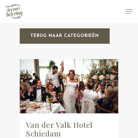
TERUG NAAR CATEGORIEËN
Hit enter to search or ESC to close
Van der Valk Hotel
Schiedam