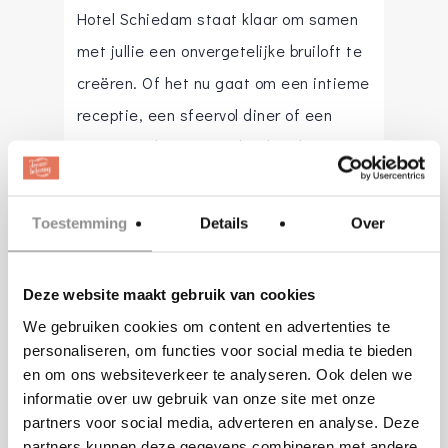
Hotel Schiedam staat klaar om samen
met jullie een onvergetelijke bruiloft te
creëren. Of het nu gaat om een intieme
receptie, een sfeervol diner of een
spetterend feest, wij bieden de
ervaring, gastvrijheid en flexibiliteit om
elk detail perfect te verzorgen. Van het
Toestemming
Details
Over
moment dat jullie ‘ja’ zeggen tot de
laatste dans!
Deze website maakt gebruik van cookies
We gebruiken cookies om content en advertenties te
sales@schiedam.valk.nl
personaliseren, om functies voor social media te bieden
Website
:
www.hotelschiedam.nl
en om ons websiteverkeer te analyseren. Ook delen we
informatie over uw gebruik van onze site met onze
partners voor social media, adverteren en analyse. Deze
partners kunnen deze gegevens combineren met andere