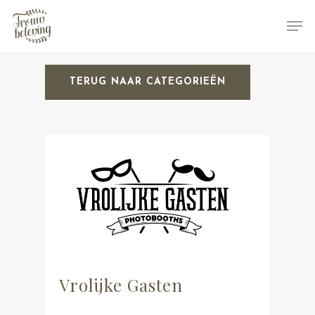
TERUG NAAR CATEGORIEËN
Hit enter to search or ESC to close
Vrolijke Gasten