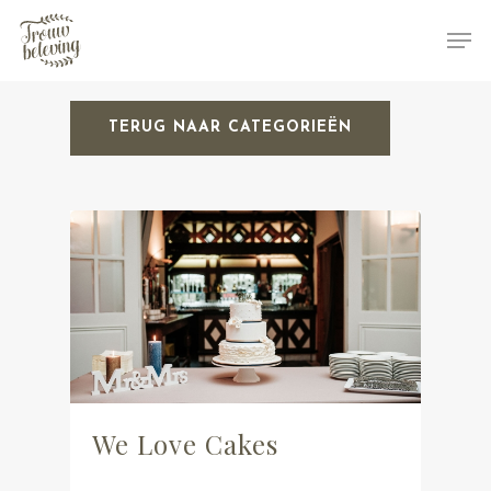
TERUG NAAR CATEGORIEËN
Hit enter to search or ESC to close
We Love Cakes