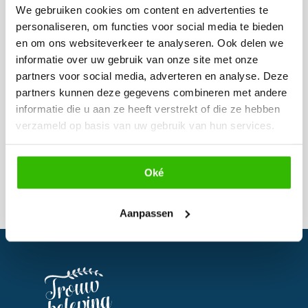
We gebruiken cookies om content en advertenties te
personaliseren, om functies voor social media te bieden
Heb je nog vragen of twijfel je nog, dan mag
en om ons websiteverkeer te analyseren. Ook delen we
informatie over uw gebruik van onze site met onze
je mij uiteraard een berichtje sturen of
partners voor social media, adverteren en analyse. Deze
bellen.
partners kunnen deze gegevens combineren met andere
informatie die u aan ze heeft verstrekt of die ze hebben
verzameld op basis van uw gebruik van hun services.
Website
:
www.zegjametdaphna.com
Oké
Aanpassen