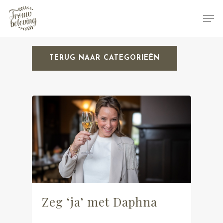
TERUG NAAR CATEGORIEËN
Hit enter to search or ESC to close
Zeg ‘ja’ met Daphna