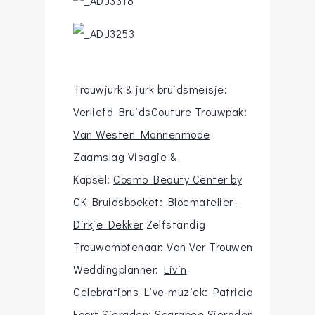
Trouwjurk & jurk bruidsmeisje:
Verliefd BruidsCouture
Trouwpak:
Van Westen Mannenmode
Zaamslag
Visagie &
Kapsel:
Cosmo Beauty Center by
CK
Bruidsboeket:
Bloematelier-
Dirkje Dekker
Zelfstandig
Trouwambtenaar:
Van Ver Trouwen
Weddingplanner:
Livin
Celebrations
Live-muziek:
Patricia
Foort
Sieraden:
Scarabee Sieraden