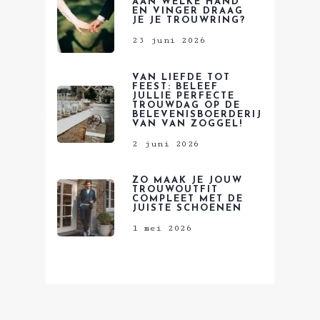
AAN WELKE HAND
EN VINGER DRAAG
JE JE TROUWRING?
23 juni 2026
VAN LIEFDE TOT
FEEST: BELEEF
JULLIE PERFECTE
TROUWDAG OP DE
BELEVENISBOERDERIJ
VAN VAN ZOGGEL!
2 juni 2026
ZO MAAK JE JOUW
TROUWOUTFIT
COMPLEET MET DE
JUISTE SCHOENEN
1 mei 2026