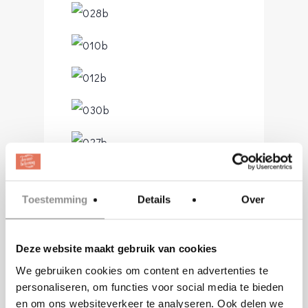
Toestemming
Details
Over
Om 3 uur begon de tweede
ceremonie die mede mogelijk
Deze website maakt gebruik van cookies
gemaakt werd door de volgende
We gebruiken cookies om content en advertenties te
personaliseren, om functies voor social media te bieden
partijen: Trouwjurk:
Merrie Mie
en om ons websiteverkeer te analyseren. Ook delen we