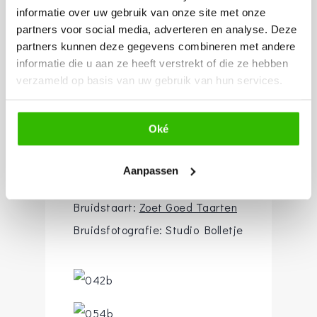
Trouwpak:
Van Westen
informatie over uw gebruik van onze site met onze
Mannenmode Zaamslag
Visagie &
partners voor social media, adverteren en analyse. Deze
partners kunnen deze gegevens combineren met andere
Kapsel:
Cosmo Beauty Center by
informatie die u aan ze heeft verstrekt of die ze hebben
CK
Bruidsboeket:
Floral Design
verzameld op basis van uw gebruik van hun services.
Joeke Verhoeven
Zelfstandig
Trouwambtenaar:
Van Ver Trouwen
Oké
Weddingplanner:
Livin
Celebrations
Live-muziek:
Patricia
Aanpassen
Foort
Juwelier:
Juwelier Wijffels
Bruidstaart:
Zoet Goed Taarten
Bruidsfotografie: Studio Bolletje