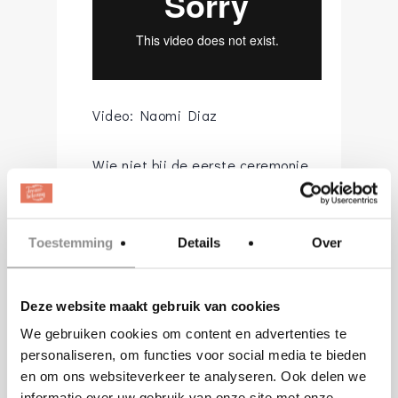
Video: Naomi Diaz
Wie niet bij de eerste ceremonie
aanwezig konden zijn, hadden de
mogelijkheid om de tweede
Toestemming
Details
Over
ceremonie te volgen die om 15:00
uur plaats vond. Dit keer
Deze website maakt gebruik van cookies
verscheen de bruid in een
We gebruiken cookies om content en advertenties te
stralende jurk van
Bruidshuis
personaliseren, om functies voor social media te bieden
Diana
en de bruidegom in een pak
en om ons websiteverkeer te analyseren. Ook delen we
van Jansen en Jansen. Wederom
informatie over uw gebruik van onze site met onze