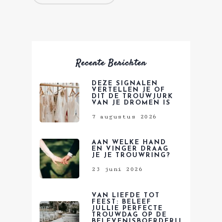
Recente Berichten
DEZE SIGNALEN
VERTELLEN JE OF
DIT DE TROUWJURK
VAN JE DROMEN IS
7 augustus 2026
AAN WELKE HAND
EN VINGER DRAAG
JE JE TROUWRING?
23 juni 2026
VAN LIEFDE TOT
FEEST: BELEEF
JULLIE PERFECTE
TROUWDAG OP DE
BELEVENISBOERDERIJ