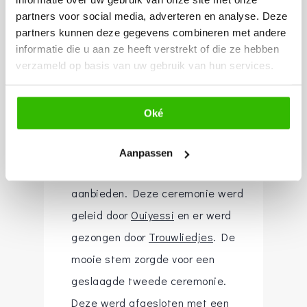
partners voor social media, adverteren en analyse. Deze
werden de ringen gedragen door
partners kunnen deze gegevens combineren met andere
het zoontje van het bruidspaar,
informatie die u aan ze heeft verstrekt of die ze hebben
maar dit keer waren de ringen van
verzameld op basis van uw gebruik van hun services.
Goudsmederij Bommel
. Bij hen
ben je aan het juiste adres als
Oké
jullie nog niet precies weten wat
voor ringen jullie graag willen, door
Aanpassen
het grote aanbod wat zij
aanbieden. Deze ceremonie werd
geleid door
Ouiyessi
en er werd
gezongen door
Trouwliedjes
. De
mooie stem zorgde voor een
geslaagde tweede ceremonie.
Deze werd afgesloten met een