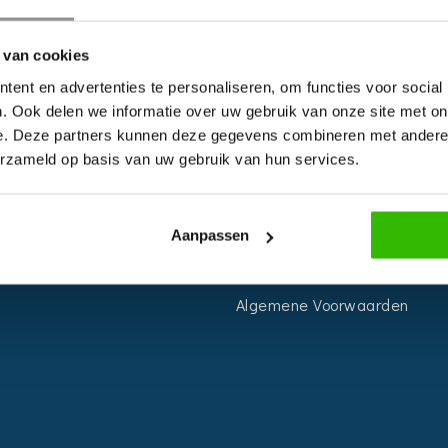
 van cookies
ent en advertenties te personaliseren, om functies voor social
. Ook delen we informatie over uw gebruik van onze site met on
S
INFORMATIE
e. Deze partners kunnen deze gegevens combineren met andere i
erzameld op basis van uw gebruik van hun services.
r
Voor Bedrijven
n
Contact
Aanpassen
ie
Over ons
planner
Privacy Voorwaarden
Algemene Voorwaarden