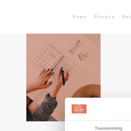
Home
Events
Be
Hit enter to search or ESC to close
Toestemming