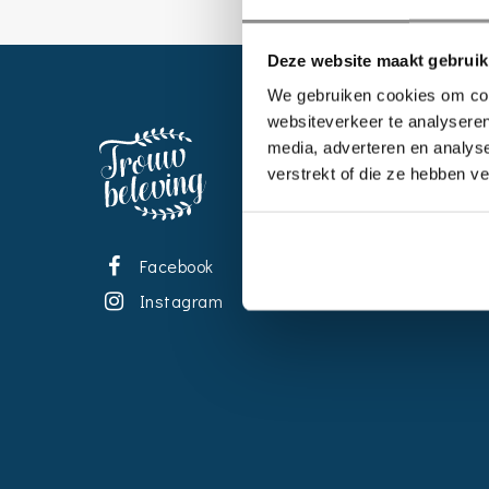
Deze website maakt gebruik
We gebruiken cookies om cont
websiteverkeer te analyseren
EVENT
media, adverteren en analys
verstrekt of die ze hebben v
Kalende
Bedrijve
Impress
Facebook
Wedding
Instagram