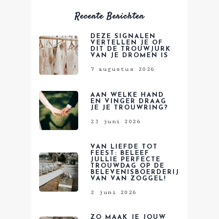
Recente Berichten
DEZE SIGNALEN
VERTELLEN JE OF
DIT DE TROUWJURK
VAN JE DROMEN IS
7 augustus 2026
AAN WELKE HAND
EN VINGER DRAAG
JE JE TROUWRING?
23 juni 2026
VAN LIEFDE TOT
FEEST: BELEEF
JULLIE PERFECTE
TROUWDAG OP DE
BELEVENISBOERDERIJ
VAN VAN ZOGGEL!
2 juni 2026
ZO MAAK JE JOUW