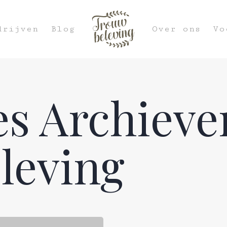
drijven
Blog
Over ons
Vo
es Archieve
leving