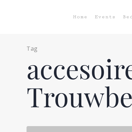
Home
Events
Be
Tag
accesoir
Trouwbe
Hit enter to search or ESC to close