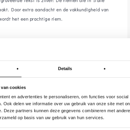
e graveerde tekst is zilver! De riemen die in Italië
akt. Door extra aandacht en de vakkundigheid van
ordt het een prachtige riem.
ruiloft een must. Wij spraken met
Carlo Lanza
, het
merk voor mannen met inmiddels landelijk 50
Details
akt worden in Italië hebben een optimale pasvorm
e kleuren. Sokken kunnen aangepast worden op het
kleuren ivoorwit, mintgroen, roze en rood erg populair
 van cookies
ag richt op de bruidegom. Hij vindt het dan ook een
ent en advertenties te personaliseren, om functies voor social
. Ook delen we informatie over uw gebruik van onze site met on
den vorm, mee te werken aan zo’n belangrijke dag.
e. Deze partners kunnen deze gegevens combineren met andere i
n van Carlo Lanza? Neem dan snel een kijkje op de
erzameld op basis van uw gebruik van hun services.
site!