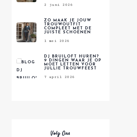
2 juni 2026
ZO MAAK JE JOUW
TROUWOUTFIT
COMPLEET MET DE
JUISTE SCHOENEN
1 mei 2026
DJ BRUILOFT HUREN?
9 DINGEN WAAR JE OP
MOET LETTEN VOOR
JULLIE TROUWFEEST
7 april 2026
Volg Ons