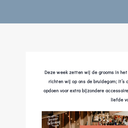
Hit enter to search or ESC to close
Deze week zetten wij de grooms in het 
richten wij op ons de bruidegom; it’s 
opdoen voor extra bijzondere accessoi
liefde v