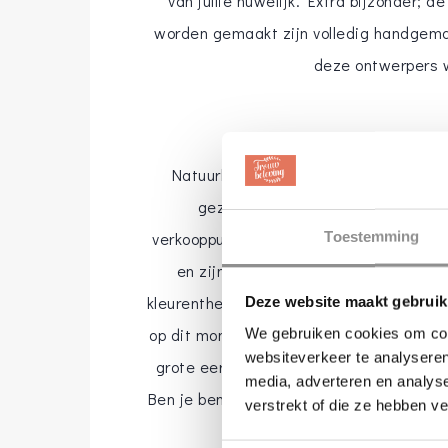
van jullie huwelijk. Extra bijzonder; d
worden gemaakt zijn volledig handgema
deze ontwerpers w
Natuurlijk zijn toffe sokken voor je b
gezicht achter het nieuwe sokken
Toestemming
verkooppunten. De sokken die handgema
en zijn verkrijgbaar in verschillend
kleurenthema van de bruiloft. Zo zijn de 
Deze website maakt gebruik
op dit moment volgens Carlo die zich gra
We gebruiken cookies om cont
websiteverkeer te analyseren
grote eer om, weliswaar in een beschei
media, adverteren en analys
Ben je benieuwd geworden naar de sokke
verstrekt of die ze hebben v