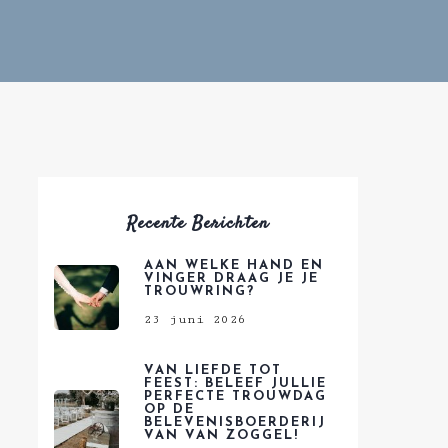
Recente Berichten
AAN WELKE HAND EN
VINGER DRAAG JE JE
TROUWRING?
23 juni 2026
VAN LIEFDE TOT
FEEST: BELEEF JULLIE
PERFECTE TROUWDAG
OP DE
BELEVENISBOERDERIJ
VAN VAN ZOGGEL!