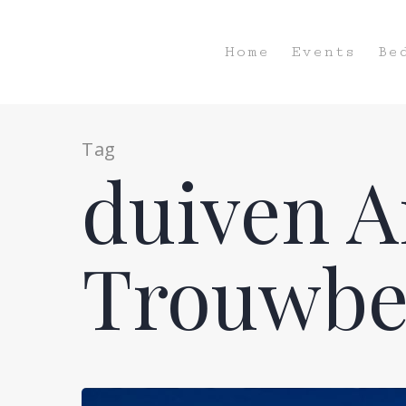
Home
Events
Be
Tag
duiven A
Trouwbe
Hit enter to search or ESC to close