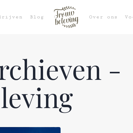
drijven
Blog
Over ons
Vo
rchieven -
leving